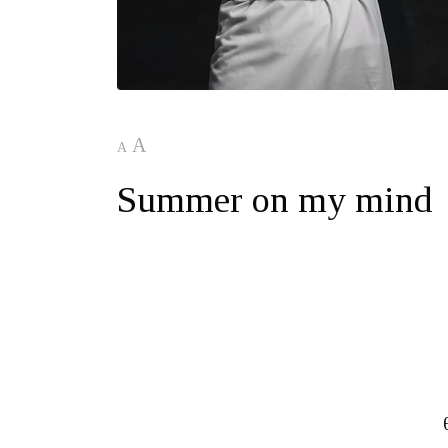
A
A
Summer on my mind