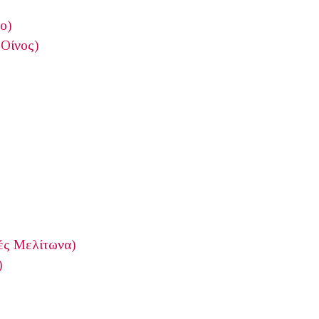
ο)
 Οίνος)
ιές Μελίτωνα)
)