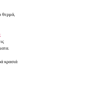
ρ θερμά,
ς
ις
ματα.
ρά κρασιά