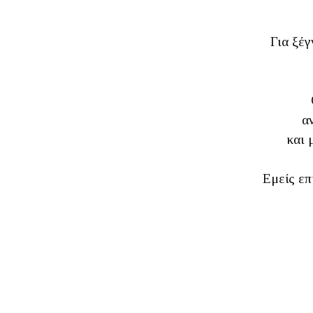
Για ξέγ
α
και 
Εμείς επ