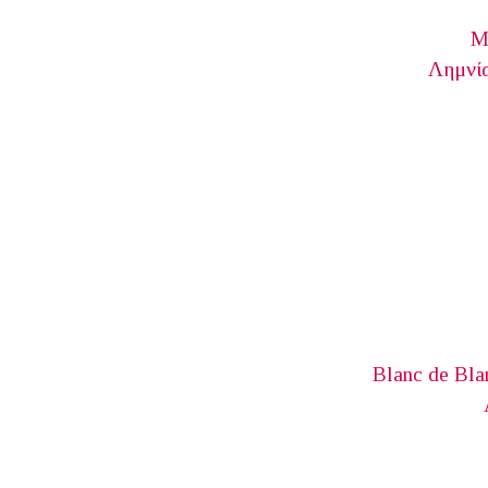
Μ
Λημνία
Blanc de Bla