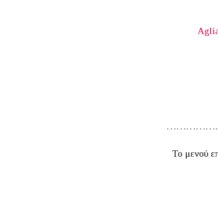
Agli
……………
Το μενού ε