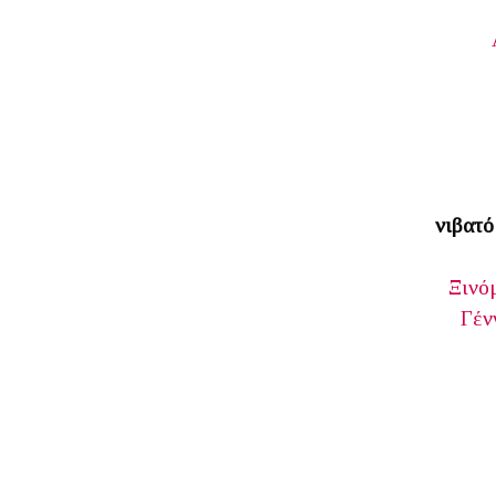
νιβατό
Ξινό
Γέν