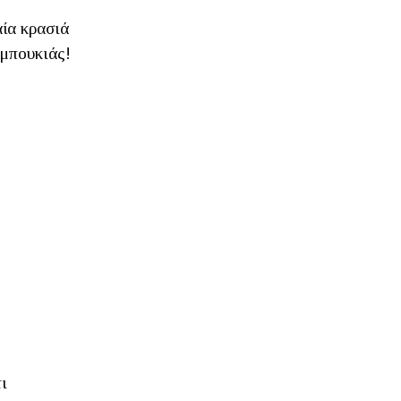
αία κρασιά
 μπουκιάς!
ι