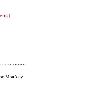
ντης)
………………
ίου MonAsty