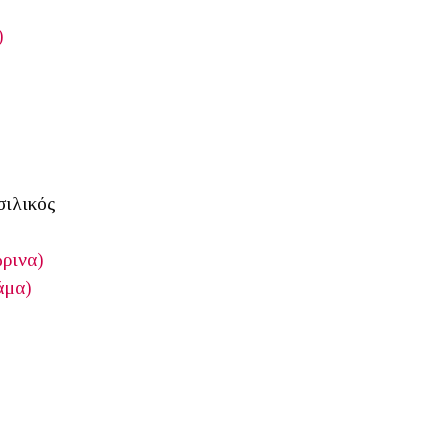
)
σιλικός
ρινα)
άμα)