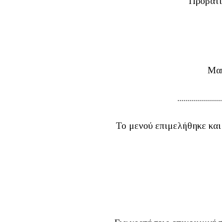
Πρoβατί
Μακ
......................
Το μενού επιμελήθηκε και