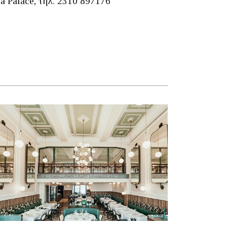
a Palace, τηλ. 2310 897176